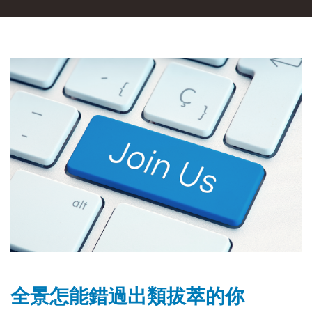
全景怎能錯過出類拔萃的你