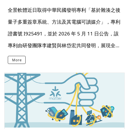
布局
全景軟體近日取得中華民國發明專利「基於雜湊之後
量子多重簽章系統、方法及其電腦可讀媒介」，專利
證書號 I925491，並於 2026 年 5 月 11 日公告，該
專利由研發團隊李建賢與林岱宏共同發明，展現全景
軟體在後量子密碼學、數位簽章與軟體供應鏈安全領
More
域的自主研發成果。