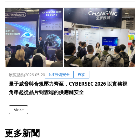
展覧活動
2026-05-20
IoT設備安全
PQC
量子威脅與合規壓力齊至，CYBERSEC 2026 以實務視
角串起從晶片到雲端的供應鏈安全
More
更多新聞