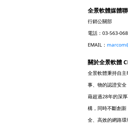
全景軟體媒體聯
行銷公關部
電話：03-563-068
EMAIL：
marcom@
關於全景軟體 CHAN
全景軟體秉持自主
事、物的認證安全
藉超過28年的深
構，同時不斷創新
全、高效的網路環