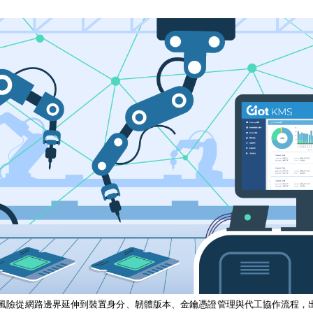
風險從網路邊界延伸到裝置身分、韌體版本、金鑰憑證管理與代工協作流程，