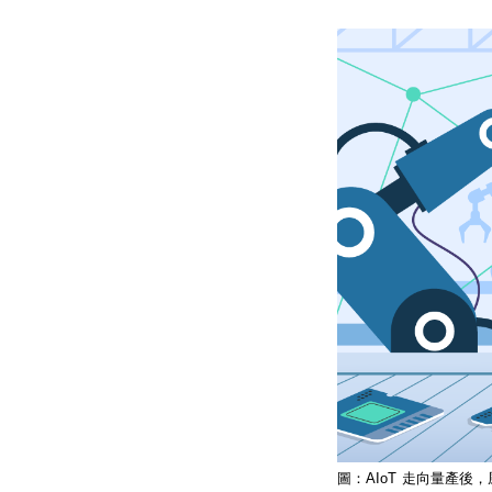
圖：
AIoT
走向量產後，