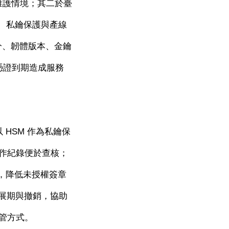
維護情境；其二於臺
、私鑰保護與產線
分、韌體版本、金鑰
憑證到期造成服務
以
HSM
作為私鑰保
作紀錄便於查核；
，降低未授權簽章
展期與撤銷，協助
管方式。