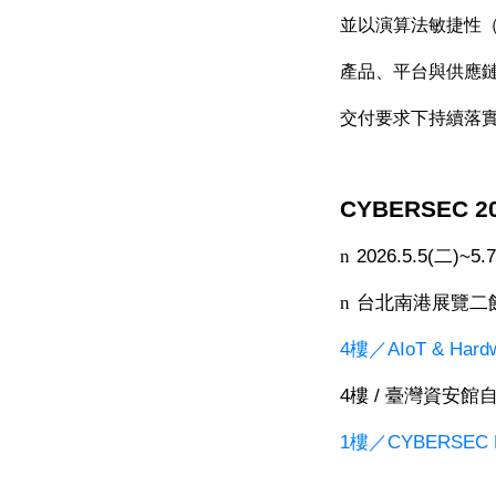
並以演算法敏捷性
產品、平台與供應
交付要求下持續落
CYBERSEC 2
n
2026.5.5(
二
)~5.7
n
台北南港展覽二
4
樓／AIoT & Hardwa
4
樓
/
臺灣資安館
1
樓
／CYBERSEC 