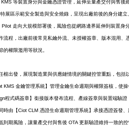
、
KMS
等裝置身分與金鑰憑證管理，延伸至量產交付與售後
發特展區示範安全製造與安全燒錄，呈現出廠前後的身分建立
辦
Pilot
走向大規模部署後，風險也從網路邊界延伸到裝置身
作流程，出廠前後常見私鑰外流、未授權簽章、版本混用、
節的權限濫用等狀況。
任根出發，展現製造業與供應鏈情境的關鍵控管重點，包括
ot KMS
金鑰管理系統】管理金鑰生命週期與權限簽核，使操
ign
程式碼簽章】銜接版本發布流程、產線簽章與裝置端驗證
同時由【
Ciot CLM
憑證生命週期管理系統】承接憑證簽發、
低到期風險，讓量產交付與售後
OTA
更新驗證維持一致的控