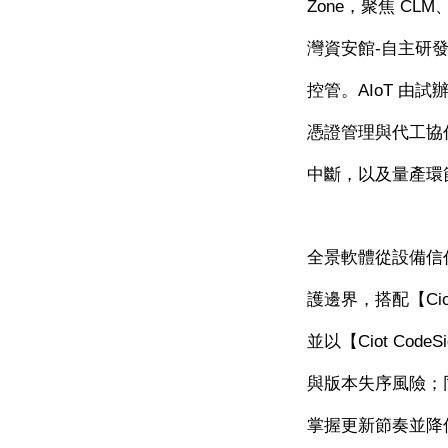
Zone
，聚焦
CLM
灣資安館
-
自主研
控管。
AIoT
由試
憑證管理與代工協
中斷，以及量產環
全景軟體從設備信
護邊界，搭配【
Ci
並以【
Ciot CodeS
與版本失序風險；
掌握更新節奏並降