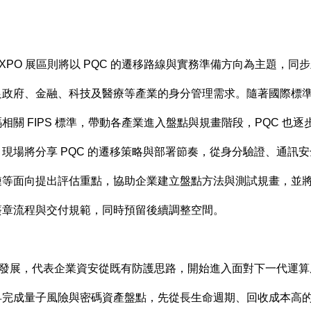
EXPO
展區則將以
PQC
的遷移路線與實務準備方向為主題，同步
足政府、金融、科技及醫療等產業的身分管理需求。隨著國際標
碼相關
FIPS
標準，帶動各產業進入盤點與規畫階段，
PQC
也逐
，現場將分享
PQC
的遷移策略與部署節奏，從身分驗證、通訊安
鏈等面向提出評估重點，協助企業建立盤點方法與測試規畫，並
簽章流程與交付規範，同時預留後續調整空間。
發展，代表企業資安從既有防護思路，開始進入面對下一代運算
早完成量子風險與密碼資產盤點，先從長生命週期、回收成本高