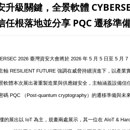
升級關鍵，全景軟體 CYBERSEC
信任根落地並分享 PQC 遷移準
ERSEC 2026
臺灣資安大會將於
2026
年
5
月
5
日至
5
月
7
主軸
RESILIENT FUTURE
強調在威脅持續演進下，以產業
景軟體本次展出著重製造業與供應鏈安全，主軸涵蓋設備信
密碼
PQC
（
Post-quantum cryptography
）的遷移準備與未
樓的展出以
IoT
為主，規畫兩處展示，其一位在
AIoT & Har