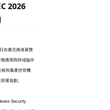
 2026
備
日在臺北南港展覽
實務應用與跨域協作
任根與量產控管機
來部署規劃。
dware Security