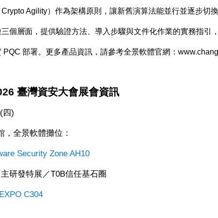
（
Crypto Agility
）作為架構原則，讓新舊演算法能並行並逐步切
鏈三個層面，提供驗證方法、導入步驟與文件化作業的實務指引
實
PQC
部署。更多產品資訊，請參考全景軟體官網：
www.chang
026
臺灣資安大會展會資訊
(
四
)
館，全景軟體攤位：
re Security Zone AH10
自主研發特展／
T0B
信任基石圈
EXPO C304