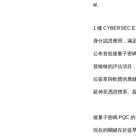
鍵。
1
樓
CYBERSEC 
身分認證應用，滿
公布首批後量子密
規檢核的評估項目
位簽章與軟體供應
延伸至憑證體系、
後量子密碼
PQC
的
現在的關鍵在於提