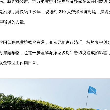
局、新豐鄉公所、地方水環境守護團體及多家企業共同參與
堤沿線，總長約
1
公里，現場約
210
人齊聚鳳坑海堤，展現
岸環境的力量。
體同仁聆聽環境教育宣導，並依分組進行清理、垃圾集中與
海岸廢棄物，也進一步理解海洋垃圾對生態環境造成的影響
觀念帶回工作與日常。