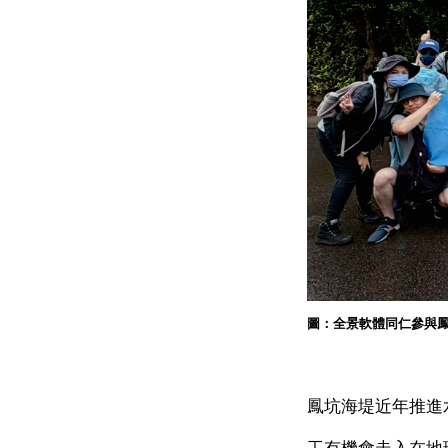
圖：全景軟體同仁參與
鳳坑海堤近年推進