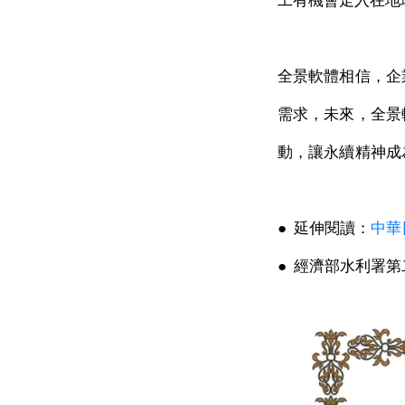
工有機會走入在地
全景軟體相信，企
需求，未來，全景
動，讓永續精神成
●
延伸閱讀：
中華
●
經濟部水利署第