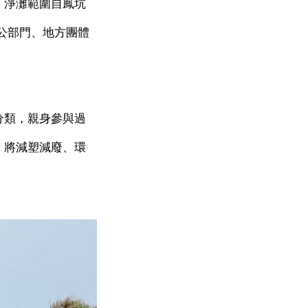
；淨灘範圍自鳳坑
公部門、地方團體
分類，親身參與過
，將減塑減廢、環