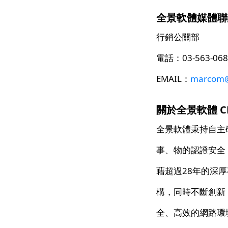
全景軟體媒體聯
行銷公關部
電話：03-563-068
EMAIL：
marcom@
關於全景軟體 CHAN
全景軟體秉持自主
事、物的認證安全
藉超過28年的深
構，同時不斷創新
全、高效的網路環