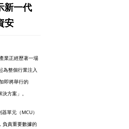
揭示新一代
資安
體產業正經歷著一場
起為整個行業注入
參加即將舉行的
安全解決方案」。
制器單元（MCU）
件，負責重要數據的