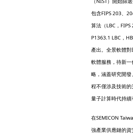
（NIST）開始篩
包含FIPS 20
算法（LBC，FIPS
P1363.1 LBC
產出。全景軟體對
軟體服務，待新一
略，涵蓋研究開發
程不僅涉及技術的
量子計算時代持續
在SEMICON T
強產業供應鏈的資