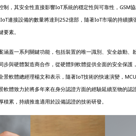
控制，其安全性直接影響IoT系統的穩定性與可靠性，GSM
球IoT連接設備的數量將達到252億部，隨著IoT市場的持續擴
鍵要素。
案涵蓋一系列關鍵功能，包括裝置的唯一識別、安全啟動、
同步與硬體製造商合作，從硬體到軟體提供全面的安全保護
全景軟體總經理楊文和表示，隨著IoT技術的快速演變，MC
景軟體致力於將多年來在身分認證方面的經驗延續至物的認
厚積累，持續推進適用於設備認證的技術研發。