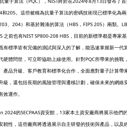
選抗量子算法（PQC），NIST終於在2024年8月13日發布
3、204和205。這些被稱為抗量子算法的密碼技術現已標準化
 203、204）和基於雜湊的算法（HBS，FIPS 205）兩類。LB
，HBS 之前也有NIST SP800-208 HBS，目前的新標準都是
既有標準皆有完備的測試與深入的了解，能迅速掌握新一代
代硬體問世，可立即協助上線使用。針對PQC所帶來的挑戰
、產品升級、客戶教育和標準化合作，全面應對量子計算帶
升級，還包括長期的風險管理與遷移計劃，確保未來的網絡
有效運作。
aiwan 2024的SECPAAS資安館，13家本土資安廠商將展示
安韌性，這些廠商將透過展示自主研發的技術與產品，以及