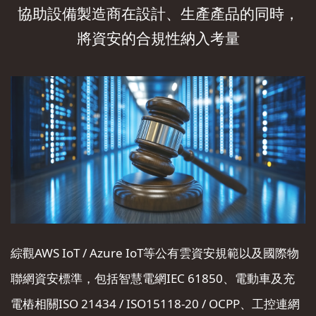
協助設備製造商在設計、生產產品的同時，
將資安的合規性納入考量
綜觀AWS IoT / Azure IoT等公有雲資安規範以及國際物
聯網資安標準，包括智慧電網IEC 61850、電動車及充
電樁相關ISO 21434 / ISO15118-20 / OCPP、工控連網