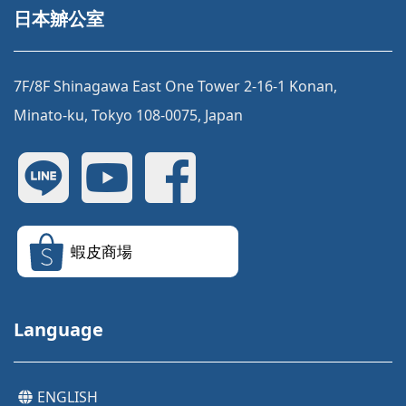
日本辧公室
7F/8F Shinagawa East One Tower 2-16-1 Konan,
Minato-ku, Tokyo 108-0075, Japan
蝦皮商場
Language
ENGLISH