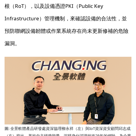
根（RoT），以及設備憑證PKI（Public Key
Infrastructure）管理機制，來確認設備的合法性，並
預防聯網設備韌體或作業系統存在尚未更新修補的危險
漏洞。
圖: 全景軟體產品研發處資深協理柳永祥（左）與IoT資深資安顧問邱志成
（右）指出，基於自主研發能量、深耕身分認證技術25年的經驗，為企業