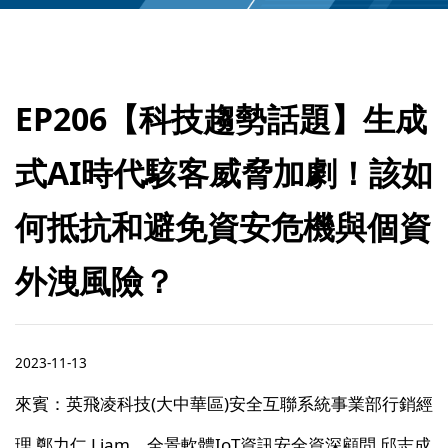
EP206【科技趨勢話題】生成
式AI時代駭客威脅加劇！該如
何抵抗和避免資安危機與個資
外洩風險？
2023-11-13
來賓：英飛凌科技(大中華區)安全互聯系統事業部行銷經
理 鄭力仁 Liam、全景軟體IoT資訊安全資深顧問 邱志成