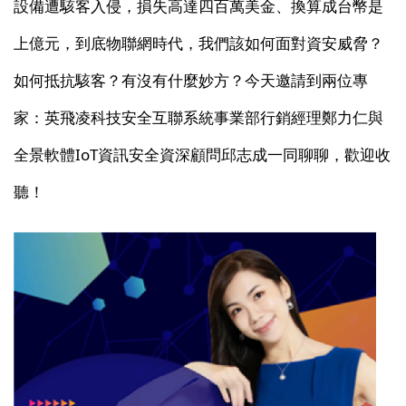
設備遭駭客入侵，損失高達四百萬美金、換算成台幣是
上億元，到底物聯網時代，我們該如何面對資安威脅？
如何抵抗駭客？有沒有什麼妙方？今天邀請到兩位專
家：英飛凌科技安全互聯系統事業部行銷經理鄭力仁與
全景軟體IoT資訊安全資深顧問邱志成一同聊聊，歡迎收
聽！