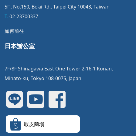
5F., No.150, Bo’ai Rd., Taipei City 10043, Taiwan
T.
02-23700337
如何前往
日本辧公室
7F/8F Shinagawa East One Tower 2-16-1 Konan,
Minato-ku, Tokyo 108-0075, Japan
蝦皮商場