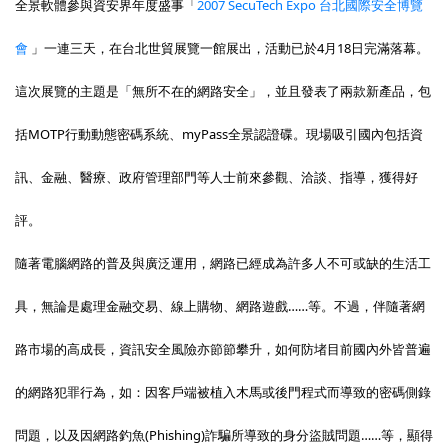
全景軟體參與資安界年度盛事「
2007 SecuTech Expo 台北國際安全博覽
會
」一連三天，在台北世貿展覽一館展出，活動已於4月18日完滿落幕。
這次展覽的主題是「無所不在的網路安全」，並且發表了兩款新產品，包
括MOTP行動動態密碼系統、myPass全景認證碟。現場吸引國內包括資
訊、金融、醫療、政府管理部門等人士前來參觀、洽談、指導，獲得好
評。
隨著電腦網路的普及與廣泛運用，網路已經成為許多人不可或缺的生活工
具，無論是處理金融交易、線上購物、網路遊戲……等。不過，伴隨著網
路市場的高成長，資訊安全風險亦節節攀升，如何防堵目前國內外皆普遍
的網路犯罪行為，如：因客戶端被植入木馬或後門程式而導致的密碼側錄
問題，以及因網路釣魚(Phishing)詐騙所導致的身分盜賊問題……等，顯得