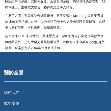
冊認證中心系統、安控伺服器、金鑰管理系統，功能包括憑證管理、AB
碼單匯出、主機電文整合、夥伴憑證之導入等等。
在應用方面，系統將整合網路銀行、電子融資(e-factoring)與電子票據
(e-check)等功能。此外，尚包括信用卡中心之發卡管理系統建置，亦即
卡片庫存管理、卡片處理、碼單處理等。
合作金庫FXML安控系統一旦建置完成，除可增進原行庫之作業效率及
服務品質外，更可大舉提升其競爭優勢，以因應未來金融全球化的趨勢
發展。全案預定於2004年六月完成上線。
關於全景
關於我們
成功案例