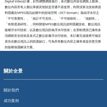
Digital Video)計畫，針對網際網路風行，各式數位內容在網路上散佈，
數位內容所有人難以掌握其智財是否遭不當使用，利用演算法技術將資
料隱藏在MPEG視訊結構中的頻域空間（DCT domain）藉由浮水印之
「不可查覺性」、「統計不可見性」、「不可移除性」、「強韌性」、
「有限度易碎性」，同時開發MPEG數位視訊資料隱藏技術、數位視訊
版權浮水印技術，以及數位視訊防偽浮水印技術；全景軟體原已擁有多
項網路安全技術及各式之數位影像浮水印技術。本計畫完成後將可補足
原先在數位視訊上的防護缺口，可為所有數位內容之擁有者提供更完整
的版權保護解決方案。
關於全景
關於我們
成功案例