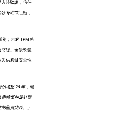
登入時驗證，信任
觸發降權或阻斷，
別；未經 TPM 核
密防線。全景軟體
性與供應鏈安全性
域逾 26 年，能
技術積累的最好體
性的堅實防線。」