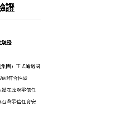
驗證
性驗證
隸屬緯創集團）正式通過國
功能符合性驗
軟體在政府零信任
為台灣零信任資安