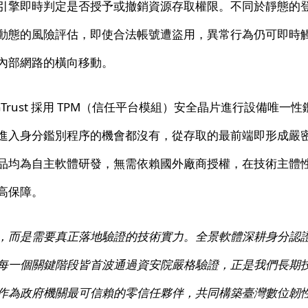
引擎即時判定是否授予或撤銷資源存取權限。不同於靜態的
動態的風險評估，即使合法帳號遭盜用，異常行為仍可即時
內部網路的橫向移動。
Trust 採用 TPM（信任平台模組）安全晶片進行設備唯一性鑑
進入身分鑑別程序的機會都沒有，從存取的最前端即形成嚴
品均為自主軟體研發，無需依賴國外廠商授權，在技術主體
高保障。
，而是需要真正落地驗證的技術實力。全景軟體深耕身分認證領
每一個關鍵階段皆首波通過資安院嚴格驗證，正是我們長期
作為政府機關最可信賴的零信任夥伴，共同構築臺灣數位韌