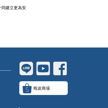
一同建立更為安
蝦皮商場