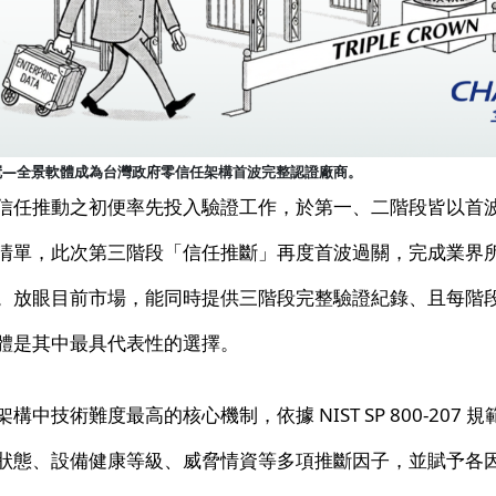
冠—全景軟體成為台灣政府零信任架構首波完整認證廠商。
信任推動之初便率先投入驗證工作，於第一、二階段皆以首
清單，此次第三階段「信任推斷」再度首波過關，完成業界
。放眼目前市場，能同時提供三階段完整驗證紀錄、且每階
體是其中最具代表性的選擇。
中技術難度最高的核心機制，依據 NIST SP 800-207 
狀態、設備健康等級、威脅情資等多項推斷因子，並賦予各