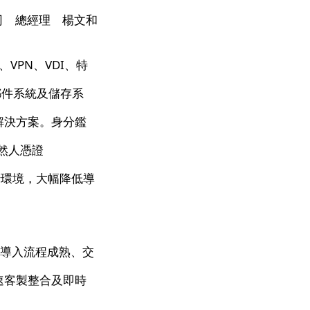
司 總經理 楊文和
、VPN、VDI、特
）、郵件系統及儲存系
解決方案。身分鑑
自然人憑證
現行環境，大幅降低導
，導入流程成熟、交
速客製整合及即時