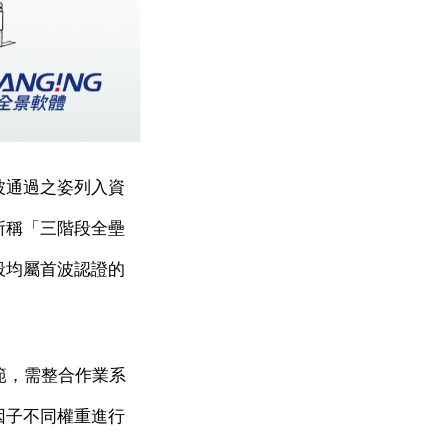
波通過之姿列入資
所稱「三階段全壘
段均屬首波認證的
規範，需整合作業系
因子不同權重進行