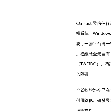
CGTrust 零信
權系統、Window
統，一套平台統一
別模組除全景自有 
（TWFIDO）、
入障礙。
全景軟體迄今已在
付風險低。研發與
維護支援。