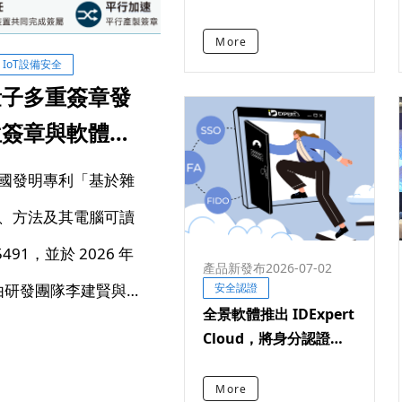
是另一個智慧家庭標準
More
IoT設備安全
量子多重簽章發
位簽章與軟體供
國發明專利「基於雜
、方法及其電腦可讀
91，並於 2026 年
產品新發布
2026-07-02
利由研發團隊李建賢與林
安全認證
全景軟體推出 IDExpert
軟體在後量子密碼
Cloud，將身分認證經
驗延伸至 SaaS 訂閱服
鏈安全領域的自主研
務
More