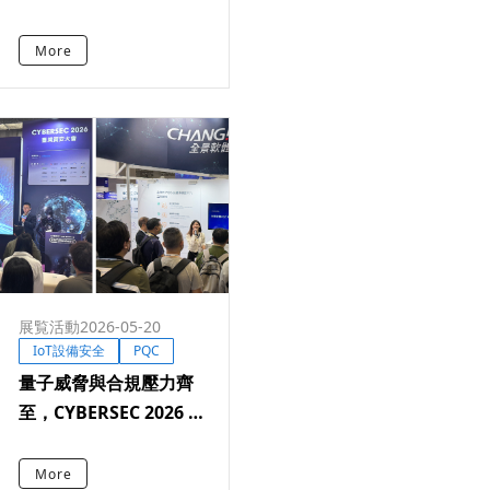
2026 解析設備信任根落
地並分享 PQC 遷移準備
More
展覧活動
2026-05-20
IoT設備安全
PQC
量子威脅與合規壓力齊
至，CYBERSEC 2026 以
實務視角串起從晶片到
雲端的供應鏈安全
More