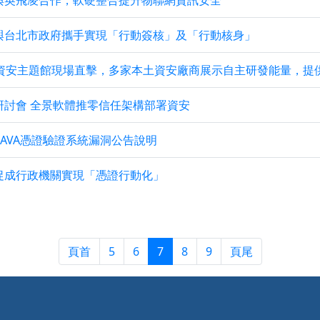
與英飛凌合作，軟硬整合提升物聯網資訊安全
與台北市政府攜手實現「行動簽核」及「行動核身」
AAS資安主題館現場直擊，多家本土資安廠商展示自主研發能量，
研討會 全景軟體推零信任架構部署資安
AVA憑證驗證系統漏洞公告說明
促成行政機關實現「憑證行動化」
頁首
5
6
7
8
9
頁尾