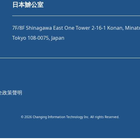
日本辧公室
7F/8F Shinagawa East One Tower 2-16-1 Konan, Minat
Tokyo 108-0075, Japan
全政策聲明
©
2026
Changing Information Technology Inc. All rights Reserved.