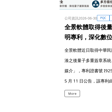
公司資訊
2026-06-30
PQC
全景軟體取得後
明專利，深化數
應鏈安全布局
全景軟體近日取得中華民
湊之後量子多重簽章系統
媒介」，專利證書號 I9254
5 月 11 日公告，該專
岱宏共同發明，展現全景
More
學、數位簽章與軟體供應
發成果。