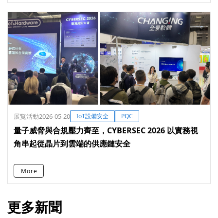
展覧活動
2026-05-20
IoT設備安全
PQC
量子威脅與合規壓力齊至，CYBERSEC 2026 以實務視
角串起從晶片到雲端的供應鏈安全
More
更多新聞