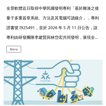
布局
全景軟體近日取得中華民國發明專利「基於雜湊之後
量子多重簽章系統、方法及其電腦可讀媒介」，專利
證書號 I925491，並於 2026 年 5 月 11 日公告，該
專利由研發團隊李建賢與林岱宏共同發明，展現全景
軟體在後量子密碼學、數位簽章與軟體供應鏈安全領
More
域的自主研發成果。